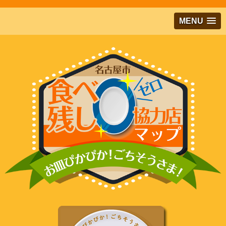
メインコンテンツにジャンプする
MENU