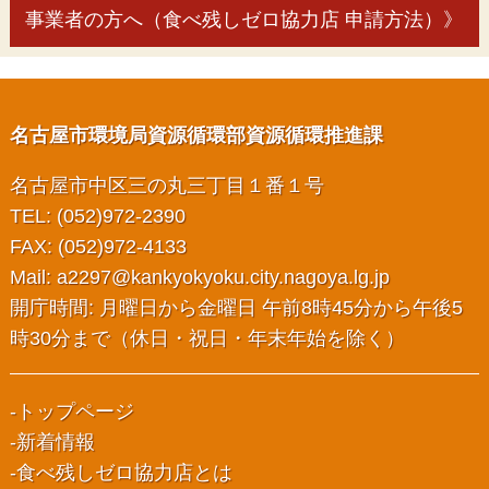
事業者の方へ（食べ残しゼロ協力店 申請方法）》
名古屋市環境局資源循環部資源循環推進課
名古屋市中区三の丸三丁目１番１号
TEL: (052)972-2390
FAX: (052)972-4133
Mail:
a2297@kankyokyoku.city.nagoya.lg.jp
開庁時間: 月曜日から金曜日 午前8時45分から午後5
時30分まで（休日・祝日・年末年始を除く）
トップページ
新着情報
食べ残しゼロ協力店とは