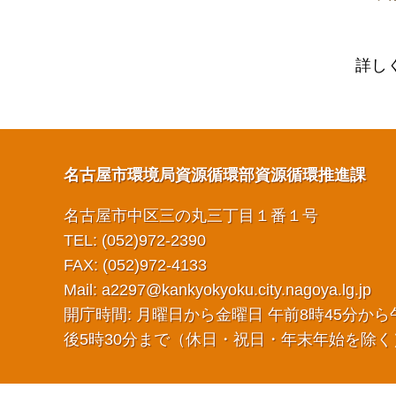
詳し
名古屋市環境局資源循環部資源循環推進課
名古屋市中区三の丸三丁目１番１号
TEL: (052)972-2390
FAX: (052)972-4133
Mail:
a2297@kankyokyoku.city.nagoya.lg.jp
開庁時間: 月曜日から金曜日 午前8時45分から
後5時30分まで（休日・祝日・年末年始を除く