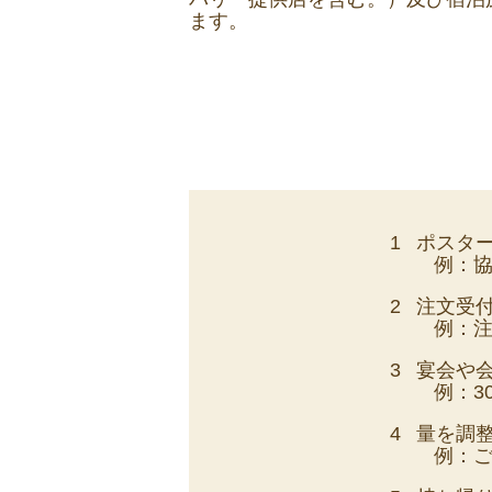
ます。
1
ポスタ
例：
2
注文受
例：
3
宴会や
例：3
4
量を調
例：