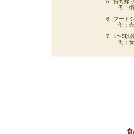
5
持ち帰
例：
6
フード
例：
7
1〜5以
例：
食