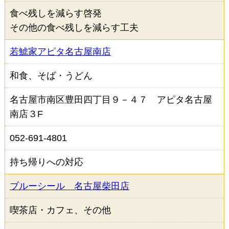
その他の条件から検索
食べ残しを減らす啓発
その他の食べ残しを減らす工夫
ランチあり
ディナーあり
若鯱家アピタ名古屋南店
駐車場あり
なごやめしあり
テイクアウト・デリバリーあり
和食、そば・うどん
名古屋市南区豊田四丁目９－４７ アピタ名古屋
南店３F
検索
052-691-4801
持ち帰りへの対応
ブルーシール 名古屋柴田店
喫茶店・カフェ、その他