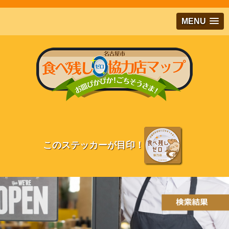
メインコンテンツにジャンプする
MENU
このステッカーが目印！