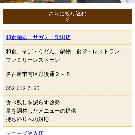
さらに絞り込む
和食麺処 サガミ 柴田店
ジャンルから選択（複数選択可）
和食、そば・うどん、鍋物、食堂・レストラン、
居酒屋
和食
そば・うどん
ファミリーレストラン
寿司
鍋物
焼肉・鉄板焼き
名古屋市南区丹後通２－８
うなぎ
洋食
052-612-7185
イタリアン・フレンチ
中華
食べ残しを減らす啓発
ラーメン
カレー
量を調整したメニューの提供
アジア・エスニック
食堂・レストラン
持ち帰りへの対応
ファミリーレストラン
デニーズ笠寺店