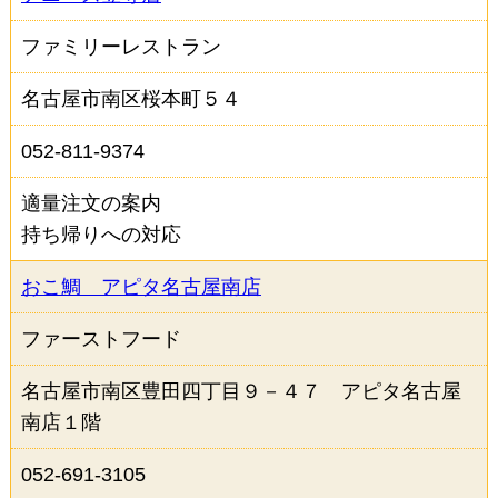
ファーストフード
喫茶店・カフェ
ファミリーレストラン
ホテル・旅館
その他
名古屋市南区桜本町５４
取組みから選択（複数選択可）
052-811-9374
適量注文の案内
食べ残しを減らす啓発
適量注文の案内
持ち帰りへの対応
３０・１０運動の案内
おこ鯛 アピタ名古屋南店
量を調整したメニューの提供
持ち帰りへの対応
ファーストフード
フードシェアリングサービスを活用した商品の提供
名古屋市南区豊田四丁目９－４７ アピタ名古屋
南店１階
その他の食べ残しを減らす工夫
052-691-3105