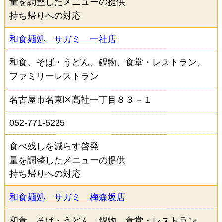
量を調整したメニューの提供
ファーストフード
喫茶店・カフェ
持ち帰りへの対応
ホテル・旅館
その他
和食麺処 サガミ 一社店
和食、そば・うどん、鍋物、食堂・レストラン、
取組みから選択（複数選択可）
ファミリーレストラン
食べ残しを減らす啓発
適量注文の案内
名古屋市名東区高社一丁目８３－１
３０・１０運動の案内
052-771-5225
量を調整したメニューの提供
食べ残しを減らす啓発
持ち帰りへの対応
量を調整したメニューの提供
フードシェアリングサービスを活用した商品の提供
持ち帰りへの対応
その他の食べ残しを減らす工夫
和食麺処 サガミ 梅森坂店
和食、そば・うどん、鍋物、食堂・レストラン、