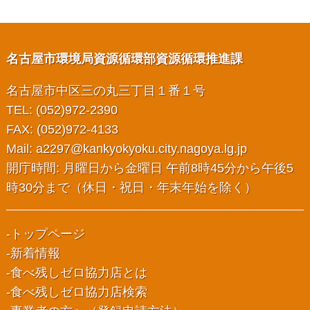
名古屋市環境局資源循環部資源循環推進課
名古屋市中区三の丸三丁目１番１号
TEL: (052)972-2390
FAX: (052)972-4133
Mail:
a2297@kankyokyoku.city.nagoya.lg.jp
開庁時間: 月曜日から金曜日 午前8時45分から午後5
時30分まで（休日・祝日・年末年始を除く）
トップページ
新着情報
食べ残しゼロ協力店とは
食べ残しゼロ協力店検索