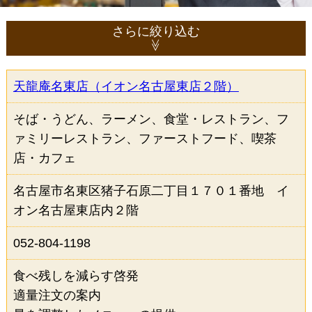
さらに絞り込む
天龍庵名東店（イオン名古屋東店２階）
ジャンルから選択（複数選択可）
そば・うどん、ラーメン、食堂・レストラン、フ
居酒屋
和食
そば・うどん
ァミリーレストラン、ファーストフード、喫茶
寿司
鍋物
焼肉・鉄板焼き
店・カフェ
うなぎ
洋食
名古屋市名東区猪子石原二丁目１７０１番地 イ
イタリアン・フレンチ
中華
オン名古屋東店内２階
ラーメン
カレー
052-804-1198
アジア・エスニック
食堂・レストラン
食べ残しを減らす啓発
ファミリーレストラン
適量注文の案内