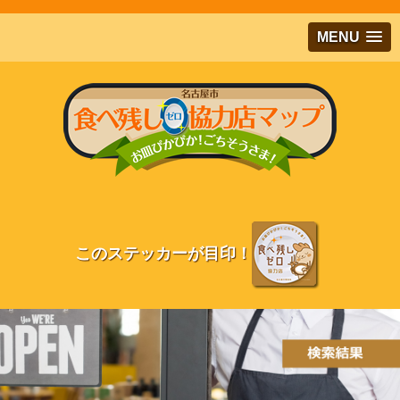
メインコンテンツにジャンプする
MENU
このステッカーが目印！