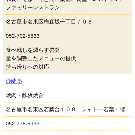
その他の条件から検索
ファミリーレストラン
ランチあり
ディナーあり
名古屋市名東区梅森坂一丁目７０３
駐車場あり
なごやめしあり
052-702-5833
テイクアウト・デリバリーあり
食べ残しを減らす啓発
量を調整したメニューの提供
持ち帰りへの対応
検索
沙蘭亭
焼肉・鉄板焼き
名古屋市名東区若葉台１０８ シャトー若葉１階
052-778-6999