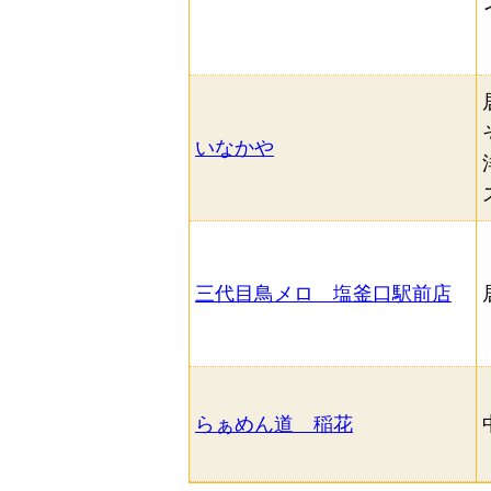
取組みから選択（複数選択可）
いなかや
三代目鳥メロ 塩釜口駅前店
その他の条件から検索
らぁめん道 稲花