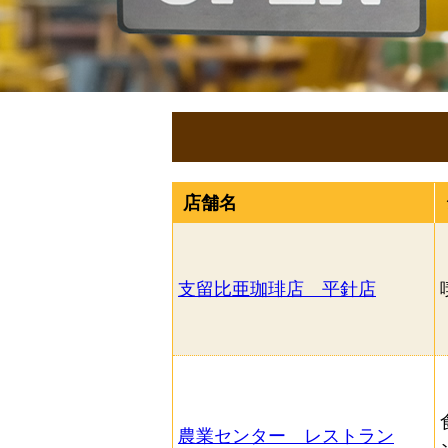
店舗名
支留比亜珈琲店 平針店
ジャンルから選択（複数選択可
農業センター レストラン