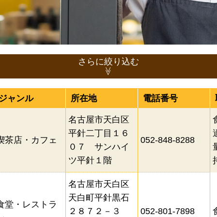
さらに絞り込む
ジャンル
所在地
電話番号
居酒屋
和食
そば・うどん
名古屋市天白区
焼肉・鉄板焼き
うなぎ
洋食
平針二丁目１６
喫茶店・カフェ
052-848-8288
０７ サンハイ
）
中華
ラーメン
カレー
ア
ツ平針１階
食堂・レストラン
ファミリーレスト
名古屋市天白区
喫茶店・カフェ
ホテル・旅館
天白町平針黒石
食堂・レストラ
２８７２－３
052-801-7898