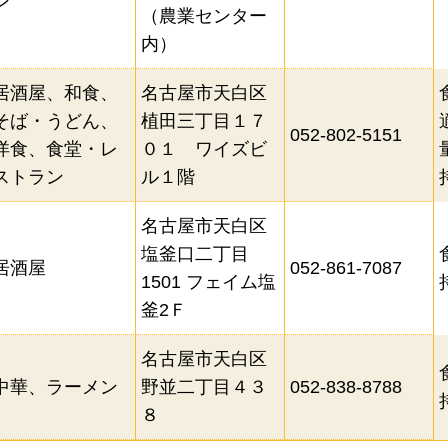
ン
（農業センター
内）
食べ残しを減らす啓発
適量注文の案
３０・１０運動の案内
量を調整した
居酒屋、和食、
名古屋市天白区
そば・うどん、
植田三丁目１７
持ち帰りへの対応
052-802-5151
洋食、食堂・レ
０１ ワイズビ
フードシェアリングサービスを活用した商
ストラン
ル１階
その他の食べ残しを減らす工夫
名古屋市天白区
塩釜口二丁目
居酒屋
052-861-7087
1501 フェイム塩
ランチあり
ディナーあり
駐車
釜2Ｆ
テイクアウト・デリバリーあり
名古屋市天白区
中華、ラーメン
野並二丁目４３
052-838-8788
８
検索