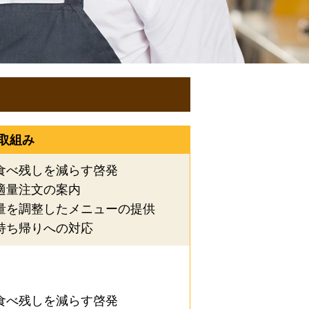
取組み
寿司
鍋物
食べ残しを減らす啓発
イタリアン・フレンチ
適量注文の案内
量を調整したメニューの提供
ジア・エスニック
持ち帰りへの対応
ラン
ファーストフード
その他
食べ残しを減らす啓発