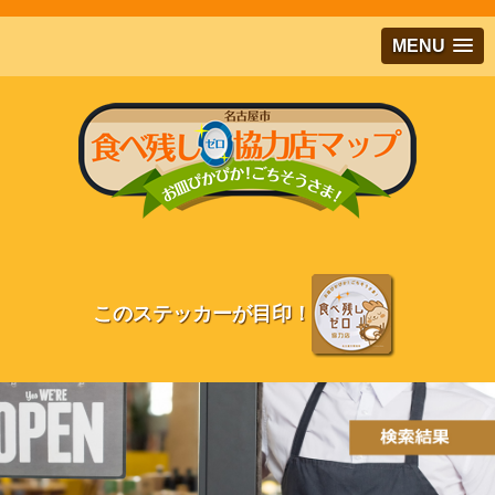
メインコンテンツにジャンプする
MENU
このステッカーが目印！