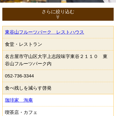
さらに絞り込む
東谷山フルーツパーク レストハウス
ジャンルから選択（複数選択可）
食堂・レストラン
居酒屋
和食
そば・うどん
名古屋市守山区大字上志段味字東谷２１１０ 東
寿司
鍋物
焼肉・鉄板焼き
谷山フルーツパーク内
うなぎ
洋食
052-736-3344
イタリアン・フレンチ
中華
食べ残しを減らす啓発
ラーメン
カレー
アジア・エスニック
食堂・レストラン
珈琲家 淘庵
ファミリーレストラン
喫茶店・カフェ