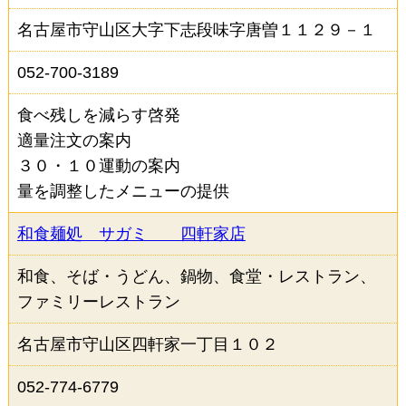
ファーストフード
喫茶店・カフェ
名古屋市守山区大字下志段味字唐曽１１２９－１
ホテル・旅館
その他
052-700-3189
食べ残しを減らす啓発
取組みから選択（複数選択可）
適量注文の案内
３０・１０運動の案内
食べ残しを減らす啓発
適量注文の案内
量を調整したメニューの提供
３０・１０運動の案内
和食麺処 サガミ 四軒家店
量を調整したメニューの提供
持ち帰りへの対応
和食、そば・うどん、鍋物、食堂・レストラン、
ファミリーレストラン
フードシェアリングサービスを活用した商品の提供
名古屋市守山区四軒家一丁目１０２
その他の食べ残しを減らす工夫
052-774-6779