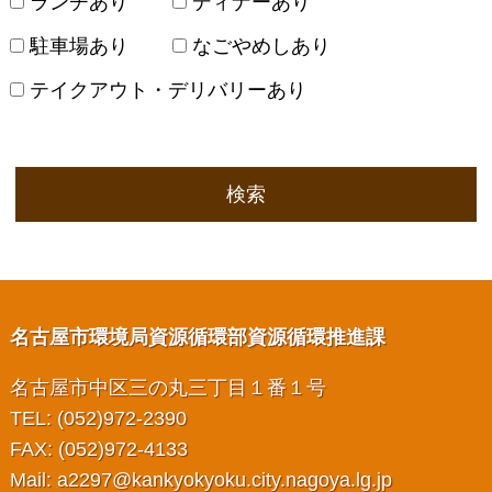
ランチあり
ディナーあり
駐車場あり
なごやめしあり
テイクアウト・デリバリーあり
検索
名古屋市環境局資源循環部資源循環推進課
名古屋市中区三の丸三丁目１番１号
TEL: (052)972-2390
FAX: (052)972-4133
Mail:
a2297@kankyokyoku.city.nagoya.lg.jp