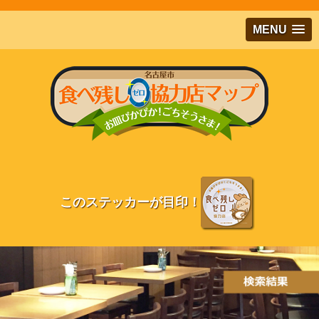
メインコンテンツにジャンプする
MENU
このステッカーが目印！