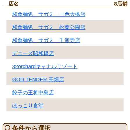
店名
8店舗
和食麺処 サガミ 一色大橋店
和食麺処 サガミ 松葉公園店
和食麺処 サガミ 千音寺店
デニーズ昭和橋店
32orchardキャナルリゾート
GOD TENDER 高畑店
餃子の王将中島店
ほっこり食堂
条件から選択