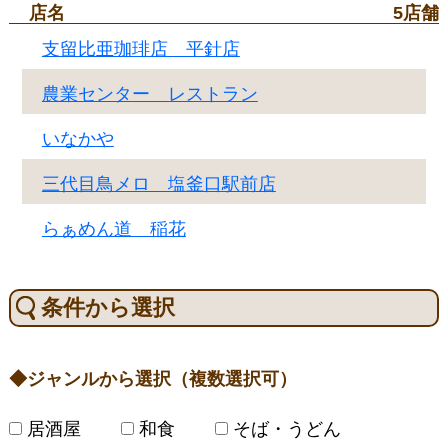
店名
5店舗
支留比亜珈琲店 平針店
農業センター レストラン
いなかや
三代目鳥メロ 塩釜口駅前店
らぁめん道 稲花
条件から選択
ジャンルから選択（複数選択可）
居酒屋
和食
そば・うどん