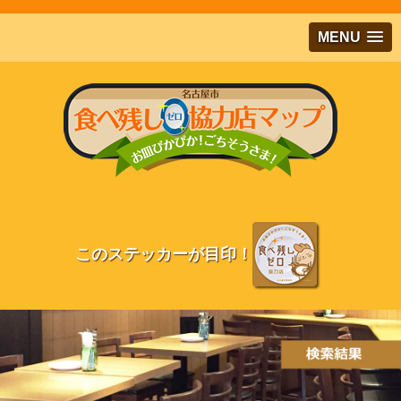
メインコンテンツにジャンプする
MENU
このステッカーが目印！