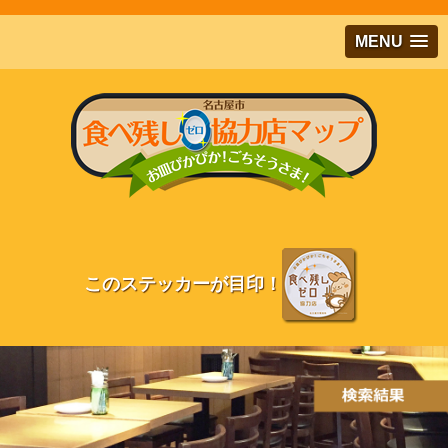
メインコンテンツにジャンプする
MENU
このステッカーが目印！