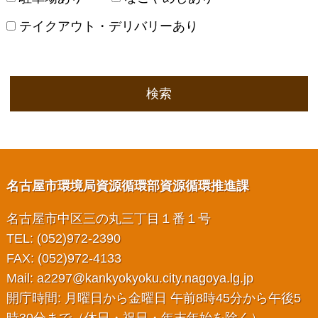
テイクアウト・デリバリーあり
検索
名古屋市環境局資源循環部資源循環推進課
名古屋市中区三の丸三丁目１番１号
TEL: (052)972-2390
FAX: (052)972-4133
Mail:
a2297@kankyokyoku.city.nagoya.lg.jp
開庁時間: 月曜日から金曜日 午前8時45分から午後5