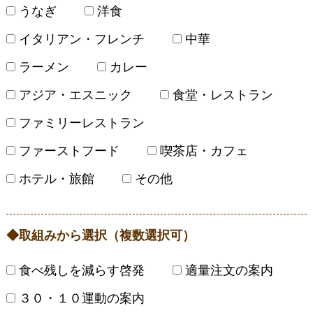
うなぎ
洋食
イタリアン・フレンチ
中華
ラーメン
カレー
アジア・エスニック
食堂・レストラン
ファミリーレストラン
ファーストフード
喫茶店・カフェ
ホテル・旅館
その他
取組みから選択（複数選択可）
食べ残しを減らす啓発
適量注文の案内
３０・１０運動の案内