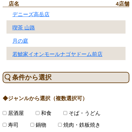
店名
4店舗
デニーズ高岳店
喫茶 山路
月の庭
若鯱家イオンモールナゴヤドーム前店
条件から選択
ジャンルから選択（複数選択可）
居酒屋
和食
そば・うどん
寿司
鍋物
焼肉・鉄板焼き