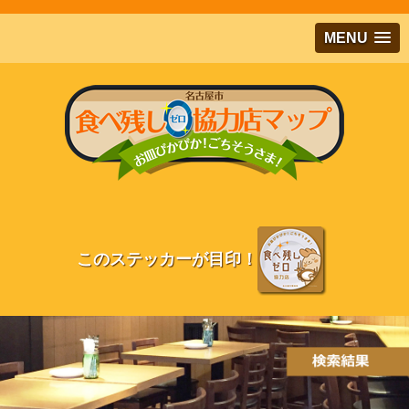
メインコンテンツにジャンプする
MENU
このステッカーが目印！