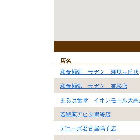
店名
和食麺処 サガミ 潮見ヶ丘店
和食麺処 サガミ 有松店
まるは食堂 イオンモール大高
若鯱家アピタ鳴海店
デニーズ名古屋鳴子店